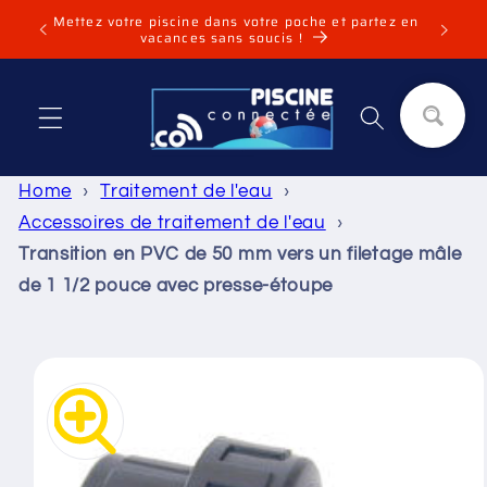
et
Mettez votre piscine dans votre poche et partez en
Installa
passer
vacances sans soucis !
au
contenu
Panier
Home
›
Traitement de l'eau
›
Accessoires de traitement de l'eau
›
Transition en PVC de 50 mm vers un filetage mâle
de 1 1/2 pouce avec presse-étoupe
Passer aux
informations
produits