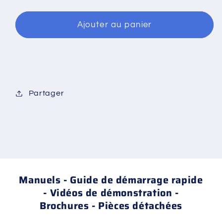
50
50
mm
mm
vers
vers
Ajouter au panier
un
un
filetage
filetage
mâle
mâle
de
de
1
1
Partager
1/2
1/2
pouce
pouce
avec
avec
presse-
presse-
étoupe
étoupe
Manuels - Guide de démarrage rapide
- Vidéos de démonstration -
Brochures - Pièces détachées