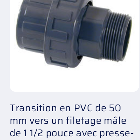
Ouvrir
le
Transition en PVC de 50
média
1
dans
mm vers un filetage mâle
une
fenêtre
modale
de 1 1/2 pouce avec presse-