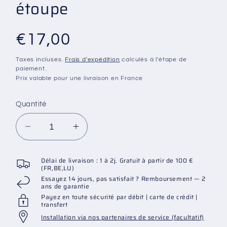
étoupe
Prix
€17,00
habituel
Taxes incluses.
Frais d'expédition
calculés à l'étape de
paiement.
Prix valable pour une livraison en France
Quantité
Réduire
Augmenter
la
la
quantité
quantité
Délai de livraison : 1 à 2j. Gratuit à partir de 100 €
de
de
(FR,BE,LU)
Essayez 14 jours, pas satisfait ? Remboursement — 2
Transition
Transition
ans de garantie
en
en
Payez en toute sécurité par débit | carte de crédit |
PVC
PVC
transfert
de
de
Installation via nos partenaires de service (facultatif)