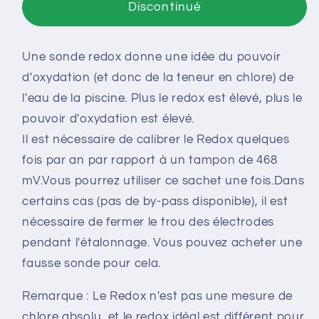
mV
mV
Discontinué
-
-
Sachet
Sachet
Une sonde redox donne une idée du pouvoir
de
de
20
20
d'oxydation (et donc de la teneur en chlore) de
ml
ml
l'eau de la piscine. Plus le redox est élevé, plus le
pouvoir d'oxydation est élevé.
Il est nécessaire de calibrer le Redox quelques
fois par an par rapport à un tampon de 468
mV.Vous pourrez utiliser ce sachet une fois.Dans
certains cas (pas de by-pass disponible), il est
nécessaire de fermer le trou des électrodes
pendant l'étalonnage. Vous pouvez acheter une
fausse sonde pour cela.
Remarque : Le Redox n'est pas une mesure de
chlore absolu, et le redox idéal est différent pour