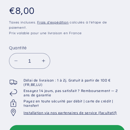
Prix
€8,00
habituel
Taxes incluses.
Frais d'expédition
calculés à l'étape de
paiement.
Prix valable pour une livraison en France
Quantité
Réduire
Augmenter
la
la
quantité
quantité
Délai de livraison : 1 à 2j. Gratuit à partir de 100 €
de
de
(FR,BE,LU)
Essayez 14 jours, pas satisfait ? Remboursement — 2
Liquide
Liquide
ans de garantie
d&#39;étalonnage
d&#39;étalonnage
Payez en toute sécurité par débit | carte de crédit |
/
/
transfert
tampon
tampon
Installation via nos partenaires de service (facultatif)
redox
redox
468
468