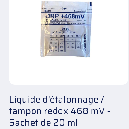
Ouvrir
le
Liquide d'étalonnage /
média
1
dans
tampon redox 468 mV -
une
fenêtre
modale
Sachet de 20 ml