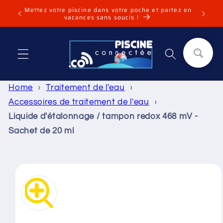
et
Mettez votre piscine dans votre poche et partez en
Installa
passer
vacances sans soucis !
au
contenu
Panier
Home
›
Traitement de l'eau
›
Accessoires de traitement de l'eau
›
Liquide d'étalonnage / tampon redox 468 mV -
Sachet de 20 ml
Passer aux
informations
produits